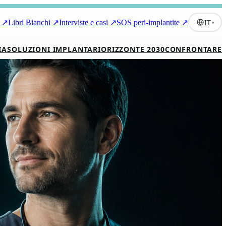
IT
↗
Libri Bianchi
↗
Interviste e casi
↗
SOS peri-implantite
↗
▾
IA
SOLUZIONI IMPLANTARI
ORIZZONTE 2030
CONFRONTARE