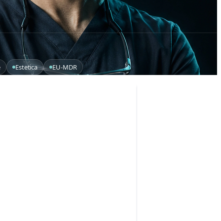
e
Estetica
EU-MDR