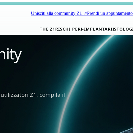
Unisciti alla community Z1
↗
Prendi un appuntamento
THE Z1
RISCHI PERI-IMPLANTARI
ISTOLOG
nity
tilizzatori Z1, compila il