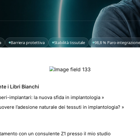
a
Barriera protettiva
Stabilità tissutale
98,8 % Paro-integrazion