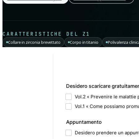
CARATTERISTICHE DEL Z1
Collare in zirconia brevettato
Corpo in titanio
Polivalenza clinic