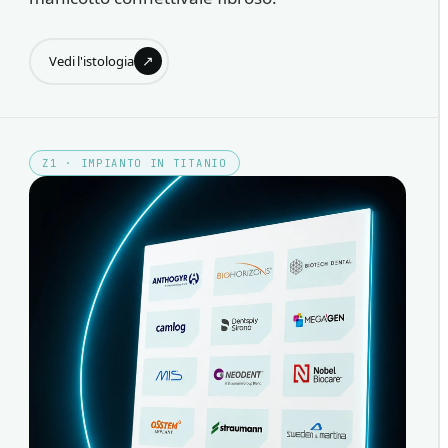
↗
Vedi l'istologia
Z1 · IMPIANTO IN TITANIO