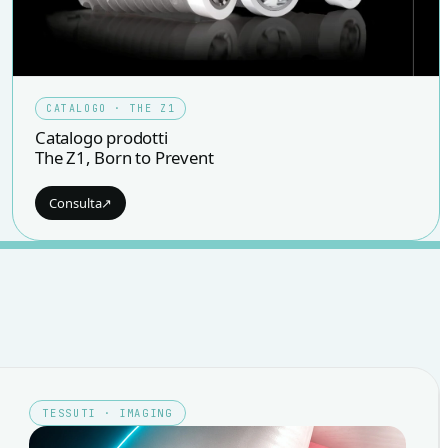
CATALOGO · THE Z1
Catalogo prodotti
The Z1, Born to Prevent
Consulta
↗
TESSUTI · IMAGING