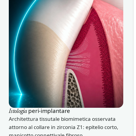
peri-implantare
Istologia
Architettura tissutale biomimetica osservata
attorno al collare in zirconia Z1: epitelio corto,
manicotto connettivale fibroso.