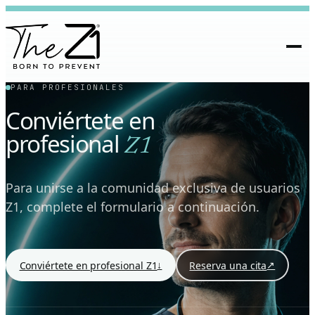
PARA PROFESIONALES
Conviértete en
profesional
Z1
Para unirse a la comunidad exclusiva de usuarios
Z1, complete el formulario a continuación.
↓
↗
Conviértete en profesional Z1
Reserva una cita