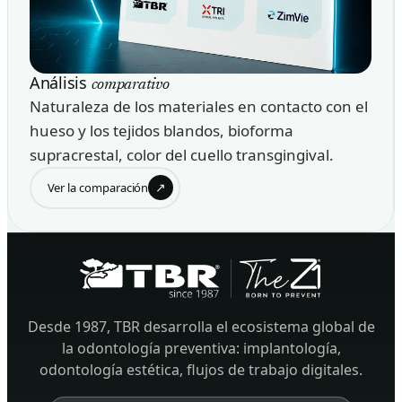
Análisis
comparativo
Naturaleza de los materiales en contacto con el
hueso y los tejidos blandos, bioforma
supracrestal, color del cuello transgingival.
↗
Ver la comparación
Desde 1987, TBR desarrolla el ecosistema global de
la odontología preventiva: implantología,
odontología estética, flujos de trabajo digitales.