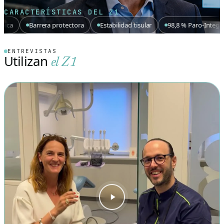
CARACTERÍSTICAS DEL Z1
protectora
Estabilidad tisular
98,8 % Paro-Integración
Estética
ENTREVISTAS
Utilizan
el Z1