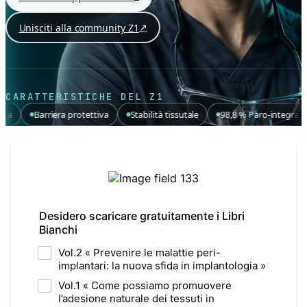
↗
Unisciti alla community Z1
CARATTERISTICHE DEL Z1
rriera protettiva
Stabilità tissutale
98,8 % Paro-integrazione
Es