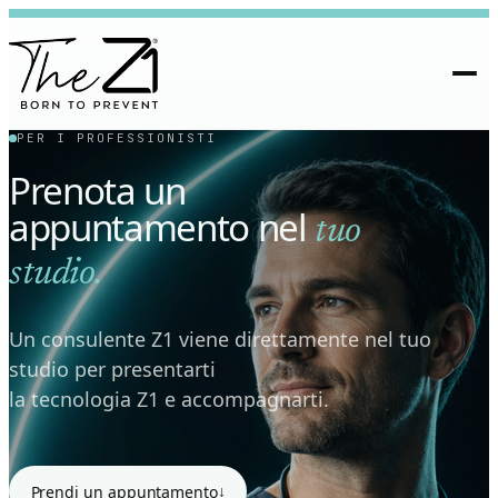
PER I PROFESSIONISTI
Prenota un
appuntamento nel
tuo
studio.
Un consulente Z1 viene direttamente nel tuo
studio per presentarti
la tecnologia Z1 e accompagnarti.
↓
Prendi un appuntamento