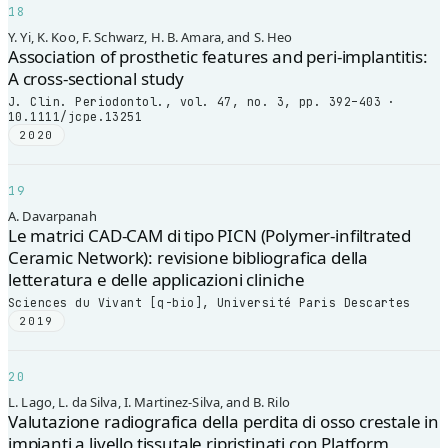
18
Y. Yi, K. Koo, F. Schwarz, H. B. Amara, and S. Heo
Association of prosthetic features and peri-implantitis:
A cross-sectional study
J. Clin. Periodontol., vol. 47, no. 3, pp. 392–403 ·
10.1111/jcpe.13251
2020
19
A. Davarpanah
Le matrici CAD-CAM di tipo PICN (Polymer-infiltrated
Ceramic Network): revisione bibliografica della
letteratura e delle applicazioni cliniche
Sciences du Vivant [q-bio], Université Paris Descartes
2019
20
L. Lago, L. da Silva, I. Martinez-Silva, and B. Rilo
Valutazione radiografica della perdita di osso crestale in
impianti a livello tissutale ripristinati con Platform