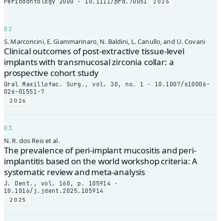
Periodontology 2000 · 10.1111/prd.70051
2026
02
S. Marconcini, E. Giammarinaro, N. Baldini, L. Canullo, and U. Covani
Clinical outcomes of post-extractive tissue-level
implants with transmucosal zirconia collar: a
prospective cohort study
Oral Maxillofac. Surg., vol. 30, no. 1 · 10.1007/s10006-
026-01551-7
2026
03
N. R. dos Reis et al.
The prevalence of peri-implant mucositis and peri-
implantitis based on the world workshop criteria: A
systematic review and meta-analysis
J. Dent., vol. 160, p. 105914 ·
10.1016/j.jdent.2025.105914
2025