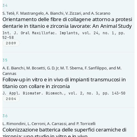
34
S. Tetè, F. Mastrangelo, A. Bianchi, V. Zizzari, and A. Scarano
Orientamento delle fibre di collagene attorno a protesi
dentarie in titanio e zirconia lavorate: An Animal Study
Int. J. Oral Maxillofac. Implants, vol. 24, no. 1, pp.
52–58
2009
35
A. E. Bianchi, M. Bosetti, G. D. Jr, M. T. Sberna, F. Sanfilippo, and M.
Cannas
Follow-up in vitro e in vivo di impianti transmucosi in
titanio con collare in zirconia
J. Appl. Biomater. Biomech., vol. 2, no. 3, pp. 143–50
2004
36
L. Rimondini, L. Cerroni, A. Carrassi, and P. Torricelli
Colonizzazione batterica delle superfici ceramiche di
zirconia: uno studio in vitro e in vivo