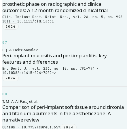
prosthetic phase on radiographic and clinical
outcomes: A 12-month randomized clinical trial
Clin. Implant Dent. Relat. Res., vol. 26, no. 5, pp. 998–
1011 · 10.1111/cid.13361
2024
07
L. J. A. Heitz-Mayfield
Peri-implant mucositis and peri-implantitis: key
features and differences
Br. Dent. J., vol. 236, no. 10, pp. 791–794 ·
10.1038/s41415-024-7402-z
2024
08
T. M. A. Al-Faraj et al.
Comparison of peri-implant soft tissue around zirconia
and titanium abutments in the aesthetic zone: A
narrative review
Cureus · 10.7759/cureus.657
2024