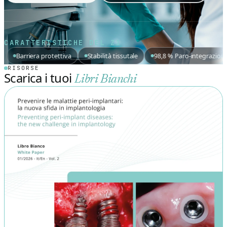
CARATTERISTICHE DEL Z1
rotettiva
Stabilità tissutale
98,8 % Paro-integrazione
Estetica
RISORSE
Scarica i tuoi
Libri Bianchi