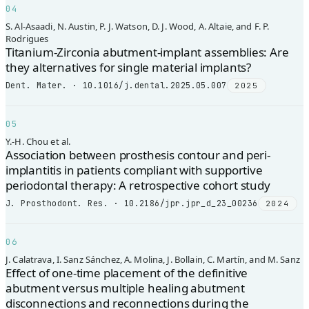
04
S. Al-Asaadi, N. Austin, P. J. Watson, D. J. Wood, A. Altaie, and F. P.
Rodrigues
Titanium-Zirconia abutment-implant assemblies: Are
they alternatives for single material implants?
Dent. Mater. · 10.1016/j.dental.2025.05.007
2025
05
Y.-H. Chou et al.
Association between prosthesis contour and peri-
implantitis in patients compliant with supportive
periodontal therapy: A retrospective cohort study
J. Prosthodont. Res. · 10.2186/jpr.jpr_d_23_00236
2024
06
J. Calatrava, I. Sanz Sánchez, A. Molina, J. Bollain, C. Martín, and M. Sanz
Effect of one-time placement of the definitive
abutment versus multiple healing abutment
disconnections and reconnections during the