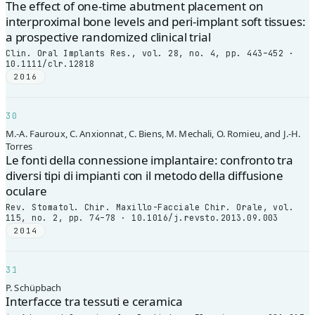
The effect of one-time abutment placement on
interproximal bone levels and peri-implant soft tissues:
a prospective randomized clinical trial
Clin. Oral Implants Res., vol. 28, no. 4, pp. 443–452 ·
10.1111/clr.12818
2016
30
M.-A. Fauroux, C. Anxionnat, C. Biens, M. Mechali, O. Romieu, and J.-H.
Torres
Le fonti della connessione implantaire: confronto tra
diversi tipi di impianti con il metodo della diffusione
oculare
Rev. Stomatol. Chir. Maxillo-Facciale Chir. Orale, vol.
115, no. 2, pp. 74–78 · 10.1016/j.revsto.2013.09.003
2014
31
P. Schüpbach
Interfacce tra tessuti e ceramica