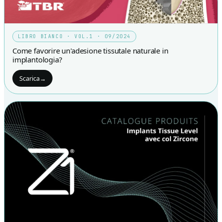
LIBRO BIANCO · VOL.1 · 09/2024
Come favorire un'adesione tissutale naturale in
implantologia?
Scarica
→