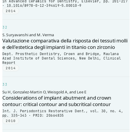
in Advanced Ceramics for Dentistry, Elsevier, pp. 201–217
· 10.1016/B978-0-12-394619-5.00010-9
2014
32
S. Suryavanshi and M. Verma
Valutazione comparativa della risposta dei tessuti molli
e dell'estetica degli impianti in titanio con zirconio
Dept. Prosthetic Dentistry, Crown and Bridge, Maulana
Azad Institute of Dental Sciences, New Delhi, Clinical
Report
2014
33
Su H, Gonzalez-Martin O, Weisgold A, and Lee E
Considerations of implant abutment and crown
contour: critical contour and subcritical contour
Int. J. Periodontics Restorative Dent., vol. 30, no. 4,
pp. 335–343 · PMID: 20664835
2010