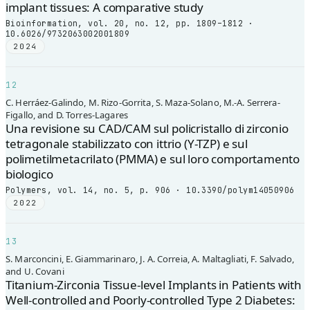
implant tissues: A comparative study
Bioinformation, vol. 20, no. 12, pp. 1809–1812 ·
10.6026/9732063002001809
2024
12
C. Herráez-Galindo, M. Rizo-Gorrita, S. Maza-Solano, M.-A. Serrera-
Figallo, and D. Torres-Lagares
Una revisione su CAD/CAM sul policristallo di zirconio
tetragonale stabilizzato con ittrio (Y-TZP) e sul
polimetilmetacrilato (PMMA) e sul loro comportamento
biologico
Polymers, vol. 14, no. 5, p. 906 · 10.3390/polym14050906
2022
13
S. Marconcini, E. Giammarinaro, J. A. Correia, A. Maltagliati, F. Salvado,
and U. Covani
Titanium-Zirconia Tissue-level Implants in Patients with
Well-controlled and Poorly-controlled Type 2 Diabetes: