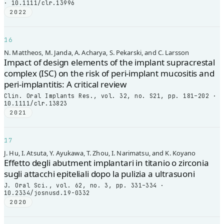
· 10.1111/clr.13996
2022
16
N. Mattheos, M. Janda, A. Acharya, S. Pekarski, and C. Larsson
Impact of design elements of the implant supracrestal
complex (ISC) on the risk of peri-implant mucositis and
peri-implantitis: A critical review
Clin. Oral Implants Res., vol. 32, no. S21, pp. 181–202 ·
10.1111/clr.13823
2021
17
J. Hu, I. Atsuta, Y. Ayukawa, T. Zhou, I. Narimatsu, and K. Koyano
Effetto degli abutment implantari in titanio o zirconia
sugli attacchi epiteliali dopo la pulizia a ultrasuoni
J. Oral Sci., vol. 62, no. 3, pp. 331–334 ·
10.2334/josnusd.19-0332
2020