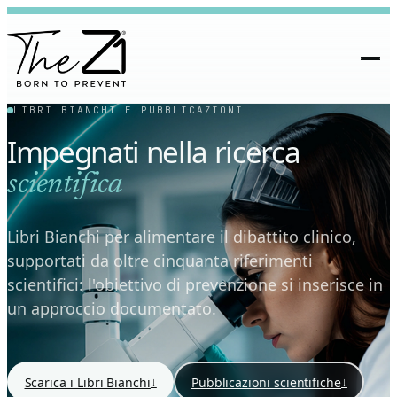
LIBRI BIANCHI E PUBBLICAZIONI
Impegnati nella ricerca
scientifica
Libri Bianchi per alimentare il dibattito clinico,
supportati da oltre cinquanta riferimenti
scientifici: l'obiettivo di prevenzione si inserisce in
un approccio documentato.
↓
↓
Scarica i Libri Bianchi
Pubblicazioni scientifiche