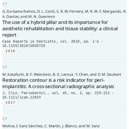
27
G. Da Gama Ramos, D. L. Ciotti, S. R. W. Ferreira, M. R. W. F. Margarido, R.
A. Dantas, and M. N. Guerreiro
The use of a hybrid pillar and its importance for
aesthetic rehabilitation and tissue stability: a clinical
report
Case Reports in Dentistry, vol. 2018, pp. 1–6 ·
10.1155/2018/6850720
2018
28
M. Katafuchi, B. F. Weinstein, B. G. Leroux, Y. Chen, and D. M. Daubert
Restoration contour is a risk indicator for peri-
implantitis: A cross-sectional radiographic analysis
J. Clin. Periodontol., vol. 45, no. 2, pp. 225–232 ·
10.1111/jcpe.12829
2017
29
Molina, I. Sanz Sánchez, C. Martín, J. Blanco, and M. Sanz